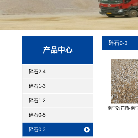
碎石0-3
产品中心
碎石2-4
碎石1-3
碎石1-2
南宁砂石场-南
碎石0-5
料-南宁低层料-
基石料-供应各
碎石0-3
砂石材料