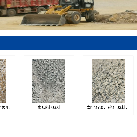
宁级配
水稳料 03料
南宁石渣、碎石03料、
南宁路
南宁碎石03料、南宁级
种规格
配料15977131818