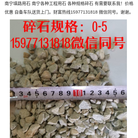
南宁填路用石 南宁各种工程用石 各种规格碎石 有需要联系我！价格
优惠 自备车队送货上门。财富热线15977131818 微信同号。谢谢。